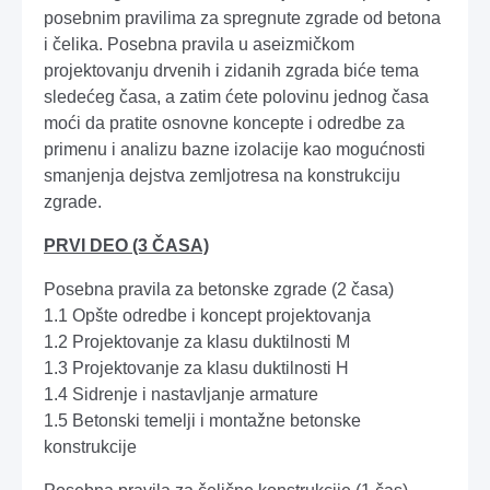
posebnim pravilima za spregnute zgrade od betona
i čelika. Posebna pravila u aseizmičkom
projektovanju drvenih i zidanih zgrada biće tema
sledećeg časa, a zatim ćete polovinu jednog časa
moći da pratite osnovne koncepte i odredbe za
primenu i analizu bazne izolacije kao mogućnosti
smanjenja dejstva zemljotresa na konstrukciju
zgrade.
PRVI DEO (3 ČASA)
Posebna pravila za betonske zgrade (2 časa)
1.1 Opšte odredbe i koncept projektovanja
1.2 Projektovanje za klasu duktilnosti M
1.3 Projektovanje za klasu duktilnosti H
1.4 Sidrenje i nastavljanje armature
1.5 Betonski temelji i montažne betonske
konstrukcije