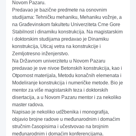
Novom Pazaru.
Predavao je bazične predmete na osnovnim
studijama: Tehničku mehaniku, Mehaniku vožnje, a
na Građevinskom fakultetu Univerziteta Crne Gore
Stabilnost i dinamiku konstrukcija. Na magistarskim
i doktorskim studijama predavao je Dinamiku
konstrukcija, Uticaj vetra na konstrukcije i
Zemljotresno inženjerstvo.
Na Državnom univerzitetu u Novom Pazaru
predavao je sve nivoe Betonskih konstrukcija, kao i
Otpornost materijala, Metodu konačnih elemenata i
Modeliranje konstrukcija i numeričke metode. Bio je
mentor za više magistarskih teza i doktorskih
disertacija, a u Novom Pazaru mentor i za nekoliko
master radova.
Napisao je nekoliko udžbenika i monografija,
objavio brojne radove u međunarodnim i domaćim
stručnim časopisima i učestvovao na brojnim
međunarodnim i domaćim konferencijama.