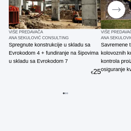
VIŠE PREDAVAČA
VIŠE PREDAVA
ANA SEKULOVIĆ CONSULTING
ANA SEKULOVI
Spregnute konstrukcije u skladu sa
Savremene te
Evrokodom 4 + fundiranje na šipovima
kolovoznih ko
u skladu sa Evrokodom 7
kontrola proi
osiguranje k
25
€