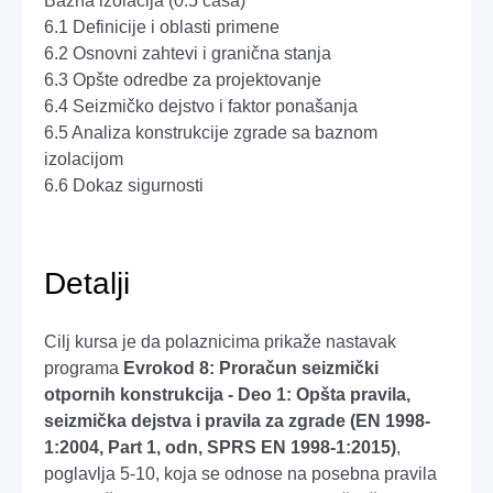
Bazna izolacija (0.5 časa)
6.1 Definicije i oblasti primene
6.2 Osnovni zahtevi i granična stanja
6.3 Opšte odredbe za projektovanje
6.4 Seizmičko dejstvo i faktor ponašanja
6.5 Analiza konstrukcije zgrade sa baznom
izolacijom
6.6 Dokaz sigurnosti
Detalji
Cilj kursa je da polaznicima prikaže nastavak
programa
Evrokod 8: Proračun seizmički
otpornih konstrukcija - Deo 1: Opšta pravila,
seizmička dejstva i pravila za zgrade (EN 1998-
1:2004, Part 1, odn, SPRS EN 1998-1:2015)
,
poglavlja 5-10, koja se odnose na posebna pravila