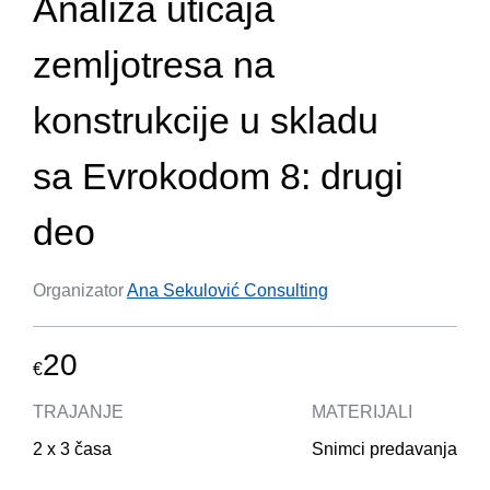
Analiza uticaja
zemljotresa na
konstrukcije u skladu
sa Evrokodom 8: drugi
deo
Organizator
Ana Sekulović Consulting
20
€
TRAJANJE
MATERIJALI
2 x 3 časa
Snimci predavanja