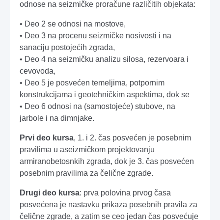
odnose na seizmičke proračune različitih objekata:
• Deo 2 se odnosi na mostove,
• Deo 3 na procenu seizmičke nosivosti i na
sanaciju postojećih zgrada,
• Deo 4 na seizmičku analizu silosa, rezervoara i
cevovoda,
• Deo 5 je posvećen temeljima, potpornim
konstrukcijama i geotehničkim aspektima, dok se
• Deo 6 odnosi na (samostojeće) stubove, na
jarbole i na dimnjake.
Prvi deo kursa
, 1. i 2. čas posvećen je posebnim
pravilima u aseizmičkom projektovanju
armiranobetosnkih zgrada, dok je 3. čas posvećen
posebnim pravilima za čelične zgrade.
Drugi deo kursa
: prva polovina prvog časa
posvećena je nastavku prikaza posebnih pravila za
čelične zgrade, a zatim se ceo jedan čas posvećuje