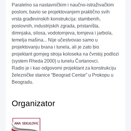
Paralelno sa nastavničkim i naučno-istraživačkim
poslom, bavio se projektovanjem praktično svih
vrsta građevinskih konstrukcija: stambenih,
poslovnih, industrijskih zgrada, pristaništa,
dimnjaka, silosa, vodotornjeva, tornjeva i jarbola,
temelja mašina... Nije učestvovao samo u
projektovanju brana i tunela, ali je zato bio
projektant gornjeg stroja koloseka na čvrstoj podlozi
(system Rheda 2000) u tunelu Čortanovci.
Radio je i kao odgovorni projektant za konstrukciju
železničke stanice “Beograd Centar” u Prokopu u
Beogradu.
Organizator