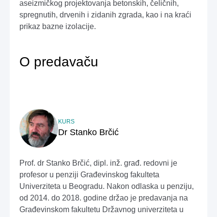
aseizmičkog projektovanja betonskih, čeličnih,
spregnutih, drvenih i zidanih zgrada, kao i na kraći
prikaz bazne izolacije.
O predavač
u
KURS
Dr Stanko Brčić
Prof. dr Stanko Brčić, dipl. inž. građ. redovni je
profesor u penziji Građevinskog fakulteta
Univerziteta u Beogradu. Nakon odlaska u penziju,
od 2014. do 2018. godine držao je predavanja na
Građevinskom fakultetu Državnog univerziteta u