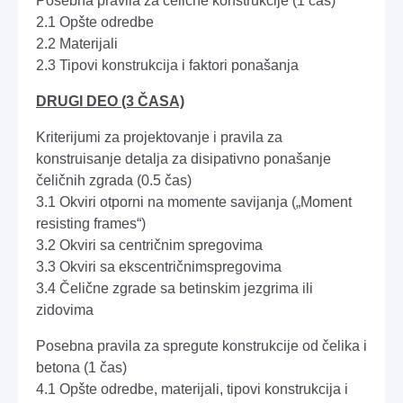
Posebna pravila za čelične konstrukcije (1 čas)
2.1 Opšte odredbe
2.2 Materijali
2.3 Tipovi konstrukcija i faktori ponašanja
DRUGI DEO (3 ČASA)
Kriterijumi za projektovanje i pravila za
konstruisanje detalja za disipativno ponašanje
čeličnih zgrada (0.5 čas)
3.1 Okviri otporni na momente savijanja („Moment
resisting frames“)
3.2 Okviri sa centričnim spregovima
3.3 Okviri sa ekscentričnimspregovima
3.4 Čelične zgrade sa betinskim jezgrima ili
zidovima
Posebna pravila za spregute konstrukcije od čelika i
betona (1 čas)
4.1 Opšte odredbe, materijali, tipovi konstrukcija i