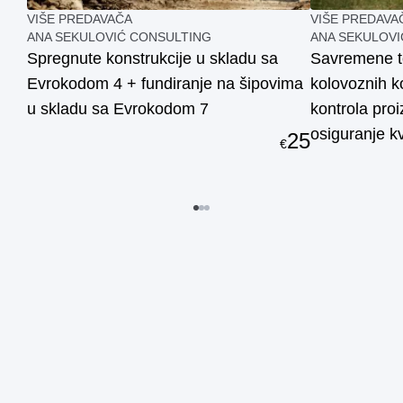
VIŠE PREDAVAČA
VIŠE PREDAVA
ANA SEKULOVIĆ CONSULTING
ANA SEKULOVI
Spregnute konstrukcije u skladu sa
Savremene te
Evrokodom 4 + fundiranje na šipovima
kolovoznih ko
u skladu sa Evrokodom 7
kontrola proi
osiguranje k
25
€