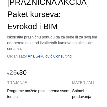
[PRAZNIČNA AKCIJA]
Paket kurseva:
Evrokod i BIM
Iskoristite prazničnu ponudu da za sebe ili za svoj tim
odaberete neke od kvalitetnih kurseva po akcijskim
cenama.
Organizator
Ana Sekulović Consulting
25
30
€
€
TRAJANJE
MATERIJALI
Programe možete pratiti prema svom
Snimci
tempu.
predavanja