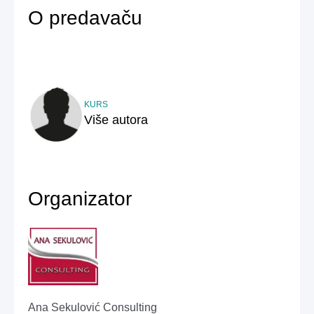
O predavač
u
KURS
Više autora
Organizator
Ana Sekulović Consulting